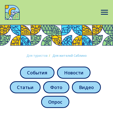
Для туристов
/
Для жителей Саблино
События
Новости
Статьи
Фото
Видео
Опрос