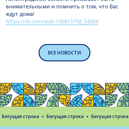
внимательными и помнить о том, что Вас
ждут дома!
https://vk.com/wall-142813758_54384
ВСЕ НОВОСТИ
егущая строка
Бегущая строка
Бегущая строка