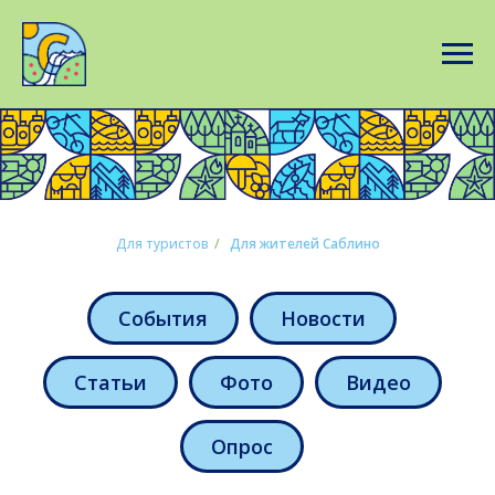
Для туристов
/
Для жителей Саблино
События
Новости
Статьи
Фото
Видео
Опрос