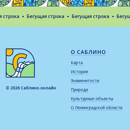
строка
Бегущая строка
Бегущая строка
Бегуща
О САБЛИНО
Карта
История
Знаменитости
© 2026 Саблино.онлайн
Природа
Культурные объекты
О Ленинградской области