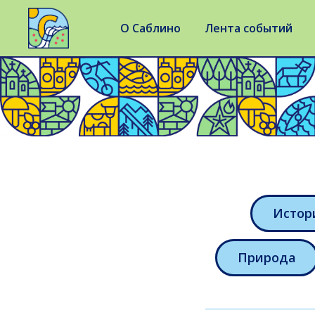
О Саблино
Лента событий
Истор
Природа