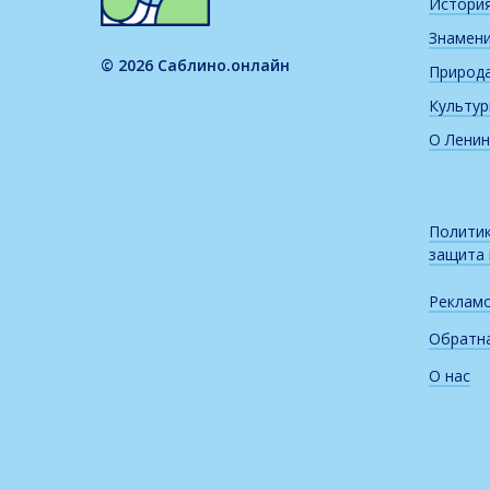
Истори
Знамен
© 2026 Саблино.онлайн
Природ
Культу
О Ленин
Политик
защита
Реклам
Обратна
О нас