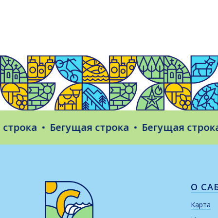
ока
Бегущая строка
Бегущая строка
Б
О СА
Карта