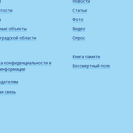
я
Новости
итости
Статьи
а
Фото
рные объекты
Видео
градской области
Опрос
Книга памяти
а конфиденциальности и
Бессмертный полк
 информации
одателям
я связь