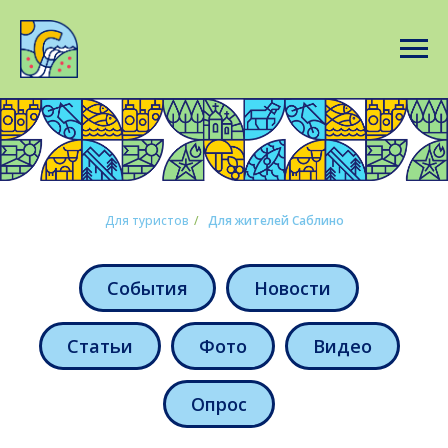
Для туристов
/
Для жителей Саблино
События
Новости
Статьи
Фото
Видео
Опрос