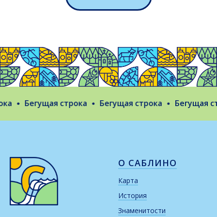
а
Бегущая строка
Бегущая строка
Бегущая стр
О САБЛИНО
Карта
История
Знаменитости