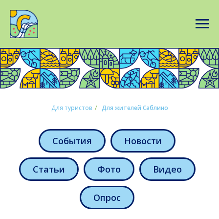
Для туристов
/
Для жителей Саблино
События
Новости
Статьи
Фото
Видео
Опрос