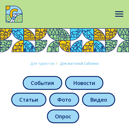
Для туристов
/
Для жителей Саблино
События
Новости
Статьи
Фото
Видео
Опрос