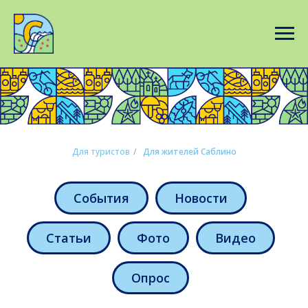
Для туристов
/
Для жителей Саблино
События
Новости
Статьи
Фото
Видео
Опрос