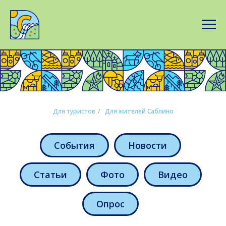
Для туристов
/
Для жителей Саблино
События
Новости
Статьи
Фото
Видео
Опрос