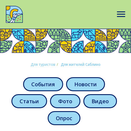
Для туристов
/
Для жителей Саблино
События
Новости
Статьи
Фото
Видео
Опрос