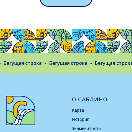
Бегущая строка
Бегущая строка
Бегущая строка
О САБЛИНО
Карта
История
Знаменитости