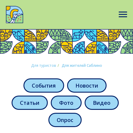
Для туристов
/
Для жителей Саблино
События
Новости
Статьи
Фото
Видео
Опрос