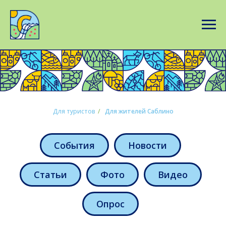
Для туристов
/
Для жителей Саблино
События
Новости
Статьи
Фото
Видео
Опрос