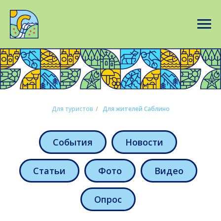
Для туристов
/
Для жителей Саблино
События
Новости
Статьи
Фото
Видео
Опрос