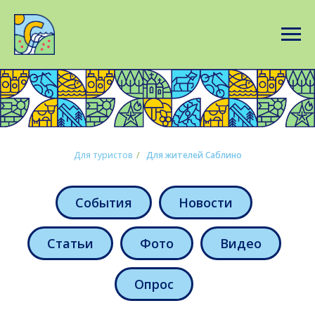
Для туристов
/
Для жителей Саблино
События
Новости
Статьи
Фото
Видео
Опрос