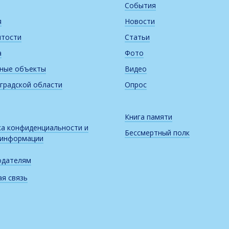
События
я
Новости
итости
Статьи
а
Фото
рные объекты
Видео
градской области
Опрос
Книга памяти
а конфиденциальности и
Бессмертный полк
 информации
одателям
я связь