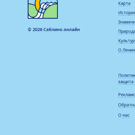
Карта
Истори
Знамен
© 2026 Саблино.онлайн
Природ
Культу
О Ленин
Политик
защита
Реклам
Обратна
О нас