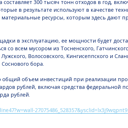
 составляет 300 тысяч тонн отходов в год, вклю
оторые в результате используют в качестве техн
 материальные ресурсы, которым здесь дают п
щадки в эксплуатацию, ее мощности будет доста
ся со всем мусором из Тосненского, Гатчинского
 Лужского, Волосовского, Кингисеппского и Слан
 Соснового бора.
о общий объем инвестиций при реализации про
ардов рублей, включая средства федеральной п
рда рублей.
nline47?w=wall-27075486_528357&ysclid=lx3j9wqpnt