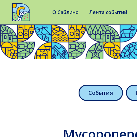
О Саблино
Лента событий
События
Мусоропер