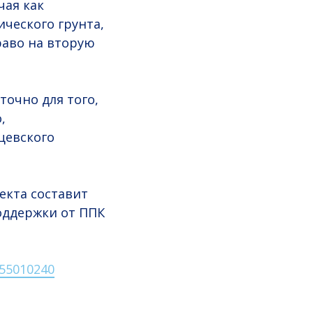
чая как
ического грунта,
раво на вторую
точно для того,
,
цевского
екта составит
оддержки от ППК
955010240