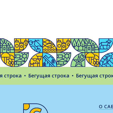
рока
Бегущая строка
Бегущая строка
О СА