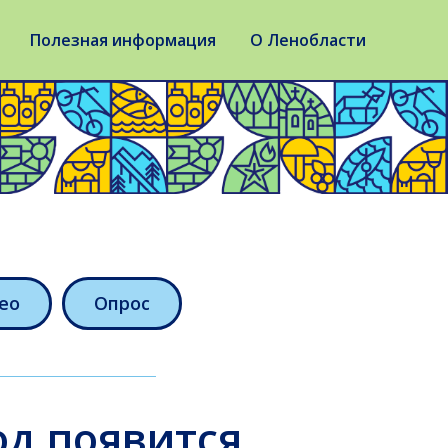
Полезная информация
О Ленобласти
ео
Опрос
д появится