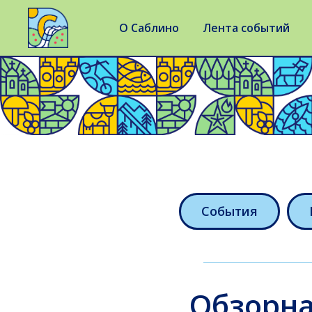
О Саблино
Лента событий
События
Обзорна