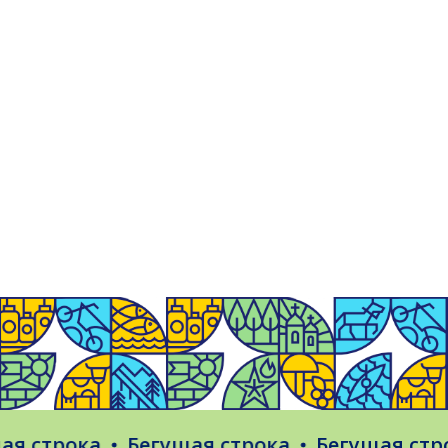
трока
Бегущая строка
Бегущая строка