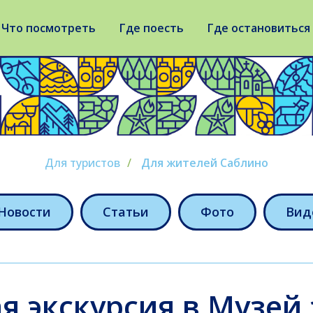
Что посмотреть
Где поесть
Где остановиться
Для туристов
/
Для жителей Саблино
Новости
Статьи
Фото
Вид
я экскурсия в Музей