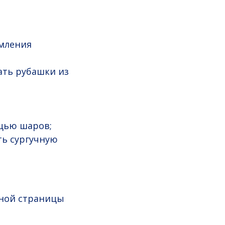
рмления
зать рубашки из
ощью шаров;
ть сургучную
вной страницы