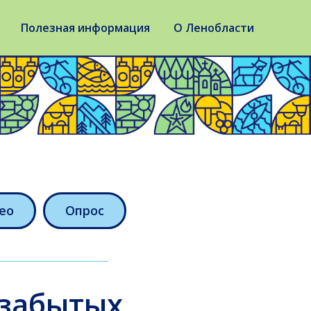
Полезная информация
О Ленобласти
ео
Опрос
 забытых