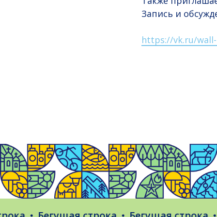
Также приглаша
Запись и обсужде
https://vk.ru/wal
а
Бегущая строка
Бегущая строка
Бег