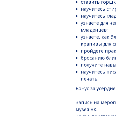
ставить горшк
научитесь сти
научитесь глад
узнаете для ч
младенцев;
узнаете, как Э
крапивы для с
пройдете прак
бросанию блин
получите навы
научитесь пис
печать.
Бонус за усердие
Запись на мероп
музея ВК.