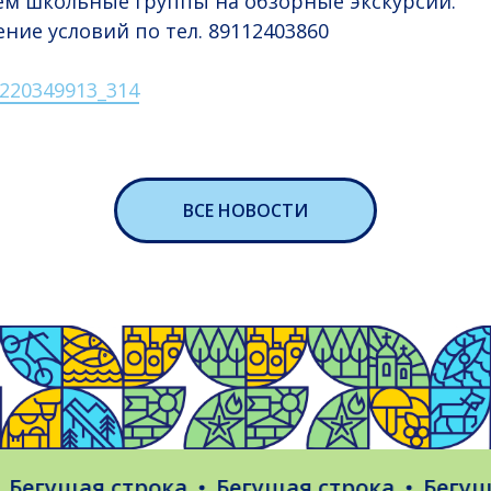
ем школьные группы на обзорные экскурсии.
ние условий по тел. 89112403860
l-220349913_314
ВСЕ НОВОСТИ
ущая строка
Бегущая строка
Бегущая с