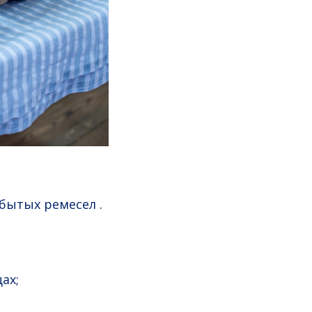
бытых ремесел .
ах;