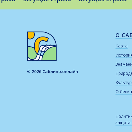
О СА
Карта
Истори
Знамен
© 2026 Саблино.онлайн
Природ
Культу
О Ленин
Политик
защита