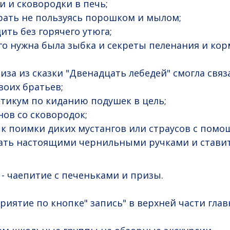
и и сковородки в печь;
рать не пользуясь порошком и мылом;
ить без горячего утюга;
его нужна была зыбка и секреты пеленания и ко
лиза из сказки "Двенадцать лебедей" смогла свя
воих братьев;
тикум по киданию подушек в цель;
ов со сковородок;
к поимки диких мустангов или страусов с пом
ать настоящими чернильными ручками и стави
 - чаепитие с печеньками и призы.
риятие по кнопке" запись" в верхней части гла