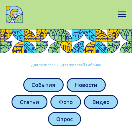
Для туристов
/
Для жителей Саблино
События
Новости
Статьи
Фото
Видео
Опрос