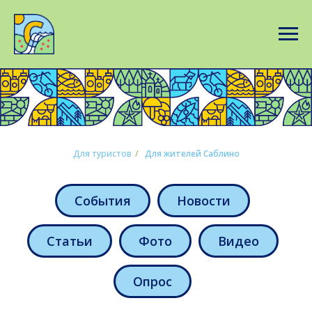
Для туристов
/
Для жителей Саблино
События
Новости
Статьи
Фото
Видео
Опрос