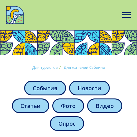
Для туристов
/
Для жителей Саблино
События
Новости
Статьи
Фото
Видео
Опрос