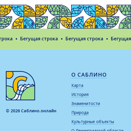
ока
Бегущая строка
Бегущая строка
Бегущая с
О САБЛИНО
Карта
История
Знаменитости
© 2026 Саблино.онлайн
Природа
Культурные объекты
О Ленинградской области