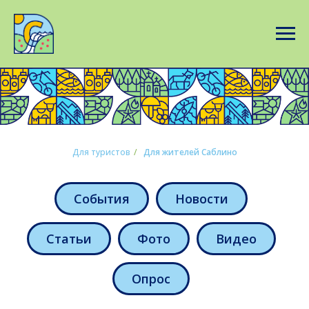
Для туристов
/
Для жителей Саблино
События
Новости
Статьи
Фото
Видео
Опрос