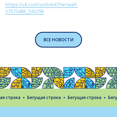
https://vk.com/online47?w=wall-
27075486_530296
ВСЕ НОВОСТИ
я строка
Бегущая строка
Бегущая строка
Бегу