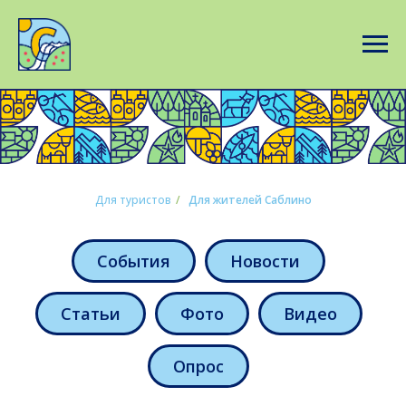
Для туристов
/
Для жителей Саблино
События
Новости
Статьи
Фото
Видео
Опрос