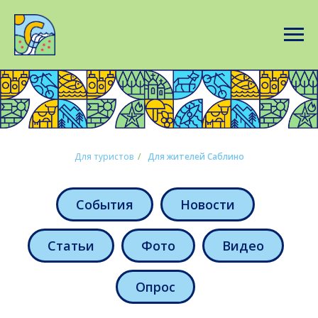
Для туристов
/
Для жителей Саблино
События
Новости
Статьи
Фото
Видео
Опрос