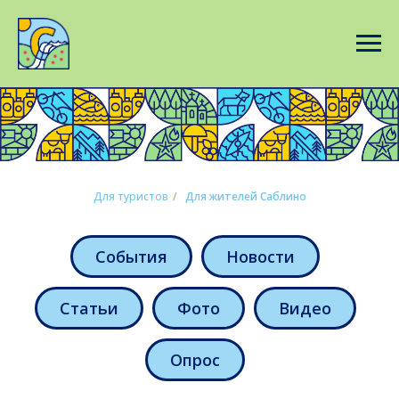
Для туристов
/
Для жителей Саблино
События
Новости
Статьи
Фото
Видео
Опрос