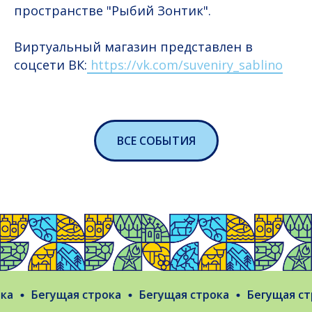
пространстве "Рыбий Зонтик".
Виртуальный магазин представлен в
соцсети ВК:
https://vk.com/suveniry_sablino
ВСЕ СОБЫТИЯ
а
Бегущая строка
Бегущая строка
Бегущая стр