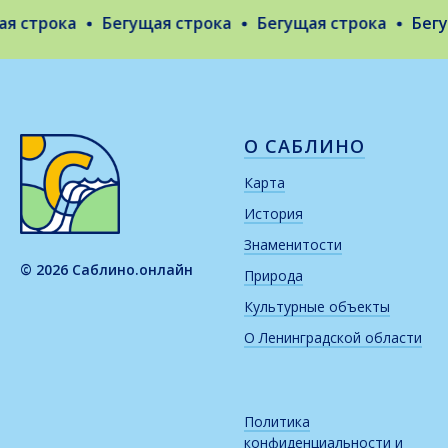
 строка
Бегущая строка
Бегущая строка
Бегущ
О САБЛИНО
Карта
История
Знаменитости
© 2026 Саблино.онлайн
Природа
Культурные объекты
О Ленинградской области
Политика
конфиденциальности и