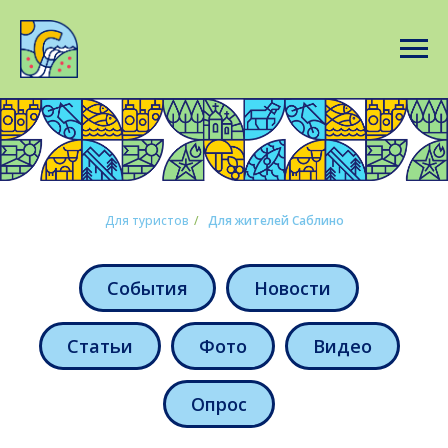
Для туристов
/
Для жителей Саблино
События
Новости
Статьи
Фото
Видео
Опрос