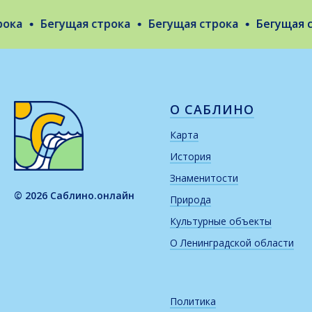
ка
Бегущая строка
Бегущая строка
Бегущая ст
О САБЛИНО
Карта
История
Знаменитости
© 2026 Саблино.онлайн
Природа
Культурные объекты
О Ленинградской области
Политика