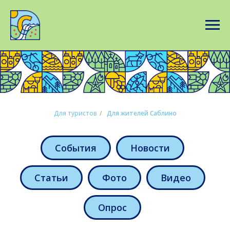
Для туристов
/
Для жителей Саблино
События
Новости
Статьи
Фото
Видео
Опрос