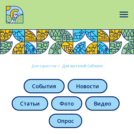
Для туристов
/
Для жителей Саблино
События
Новости
Статьи
Фото
Видео
Опрос