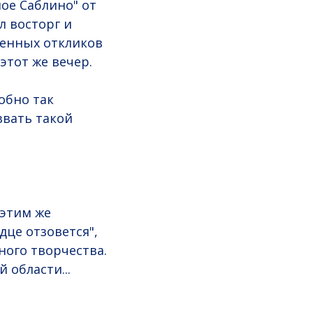
ое Саблино" от
л восторг и
женных откликов
этот же вечер.
обно так
звать такой
 этим же
дце отзовется",
ного творчества.
 области...