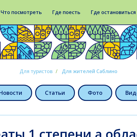
Что посмотреть
Где поесть
Где остановиться
Для туристов
/
Для жителей Саблино
Новости
Статьи
Фото
Вид
аты 1 степени а обл