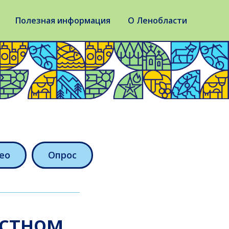
Полезная информация
О Ленобласти
ео
Опрос
астном