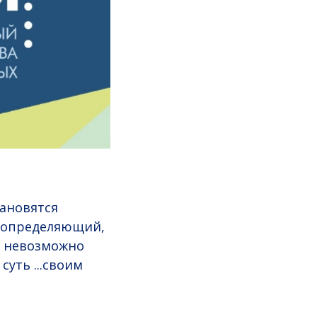
тановятся
о определяющий,
я невозможно
суть ...своим