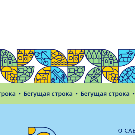
а
Бегущая строка
Бегущая строка
Бе
О СА