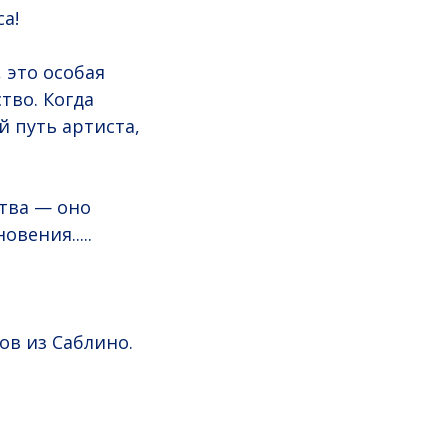
а!
 это особая
тво. Когда
 путь артиста,
ства — оно
вения.....
ов из Саблино.