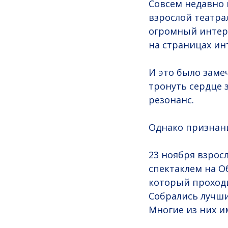
Совсем недавно 
взрослой театра
огромный интере
на страницах ин
И это было заме
тронуть сердце 
резонанс.
Однако признани
23 ноября взрос
спектаклем на О
который проходи
Собрались лучши
Многие из них и