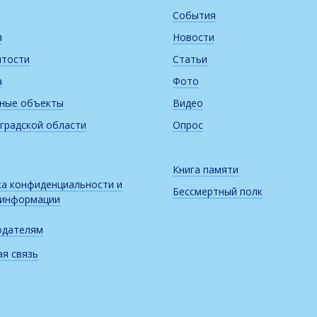
События
я
Новости
итости
Статьи
а
Фото
рные объекты
Видео
градской области
Опрос
Книга памяти
а конфиденциальности и
Бессмертный полк
 информации
одателям
я связь