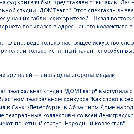
на суд зрителя был представлен спектакль "Дачн
льной студии "ДОМТеатр". Этот спектакль вызва
с у наших саблинских зрителей. Шквал востор
тернета посыпался в адрес нашего коллектива в 
чательно, ведь только настоящее искусство спос
зрителя, и только истинный талант способен вы
е зрителей — лишь одна сторона медали.
лая театральная студия "ДОМТеатр" выступила с
бластном театральном конкурсе "Как слово в сер
л в Санкт-Петербурге, в Областном Доме народ
е театральные коллективы со всей Лениградской
меют почетный статус "Народный коллектив".