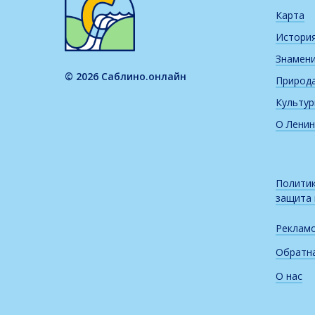
Карта
Истори
Знамен
© 2026 Саблино.онлайн
Природ
Культу
О Ленин
Политик
защита
Реклам
Обратна
О нас