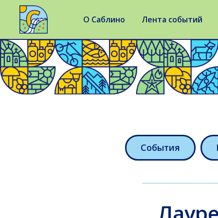
О Саблино
Лента событий
События
Лауре