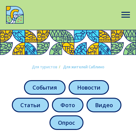
Для туристов
/
Для жителей Саблино
События
Новости
Статьи
Фото
Видео
Опрос