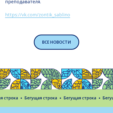
преподавателя.
https://vk.com/zontik_sablino
ВСЕ НОВОСТИ
 строка
Бегущая строка
Бегущая строка
Бегущ