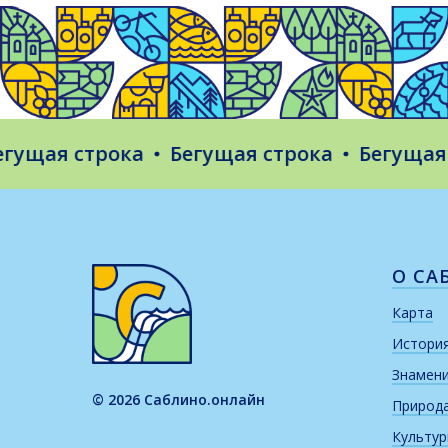
ая строка
Бегущая строка
Бегущая стр
О СА
Карта
Истори
Знамен
© 2026 Саблино.онлайн
Природ
Культу