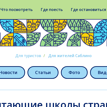
Что посмотреть
Где поесть
Где остановиться
Для туристов
/
Для жителей Саблино
Новости
Статьи
Фото
Вид
итающие школы стра