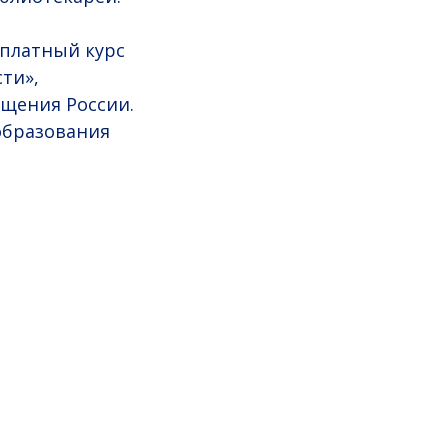
сплатный курс
ти»,
щения России.
образования