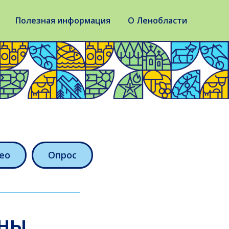
Полезная информация
О Ленобласти
ео
Опрос
ны