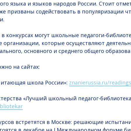
ого языка и языков народов России. Стоит отмет
же призваны содействовать в популяризации чт
и.
 в конкурсах могут школьные педагоги-библиот
 организации, которые осуществляют деятельн
льного, основного и среднего общего образова
жно на сайтах:
читающая школа России»:
znanierussia.ru/reading
терства «Лучший школьный педагог-библиотека
bliotekar
рсов встретятся в Москве: решающие испытани
тоятся в декабре на I Международном форуме б