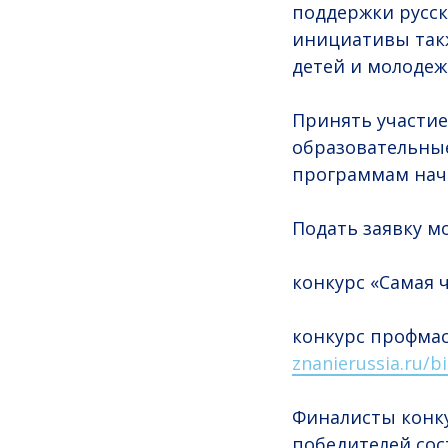
поддержки русск
инициативы так
детей и молодеж
Принять участие
образовательные
программам нача
Подать заявку мо
конкурс «Самая 
конкурс профмас
znanierussia.ru/bi
Финалисты конку
победителей сос