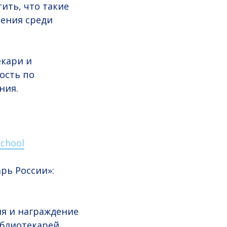
ить, что такие
ения среди
екари и
ость по
ния.
school
рь России»:
я и награждение
иблиотекарей.