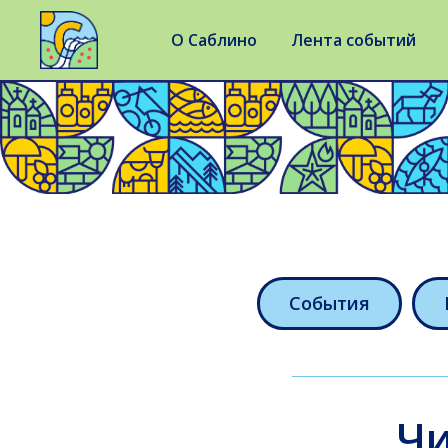
О Саблино
Лента событий
События
Ч