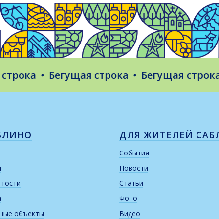
ока
Бегущая строка
Бегущая строка
Б
БЛИНО
ДЛЯ ЖИТЕЛЕЙ САБ
События
я
Новости
итости
Статьи
а
Фото
рные объекты
Видео