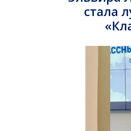
стала 
«Кл