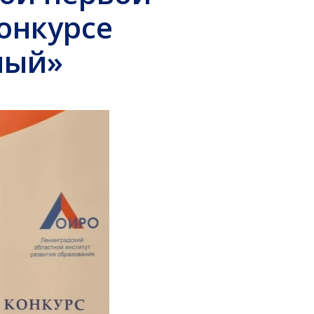
онкурсе
ный»