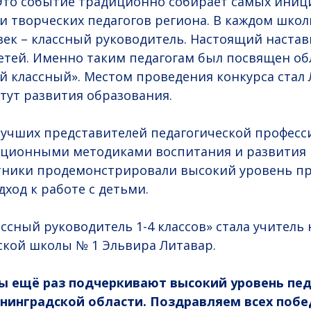
Это событие традиционно собирает самых иниц
 творческих педагогов региона. В каждом школ
ек – классный руководитель. Настоящий наставн
етей. Именно таким педагогам был посвящен об
й классный». Местом проведения конкурса стал
тут развития образования.
лучших представителей педагогической професс
ационными методиками воспитания и развития
стники продемонстрировали высокий уровень п
ход к работе с детьми.
ассный руководитель 1-4 классов» стала учитель
ской школы № 1 Эльвира Литавар.
ты ещё раз подчеркивают высокий уровень пе
енинградской области. Поздравляем всех побе