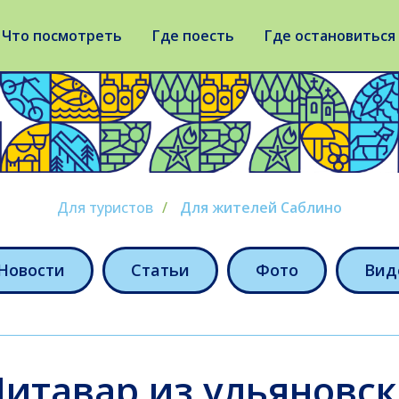
Что посмотреть
Где поесть
Где остановиться
Для туристов
/
Для жителей Саблино
Новости
Статьи
Фото
Вид
итавар из ульяновс