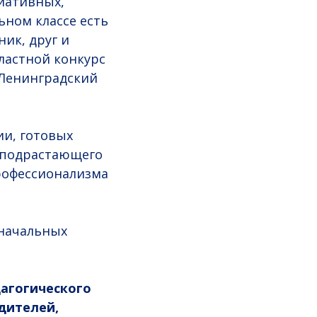
иативных,
ьном классе есть
ик, друг и
ластной конкурс
 Ленинградский
ии, готовых
 подрастающего
рофессионализма
 начальных
дагогического
дителей,