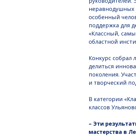
руководителей. 
неравнодушных и
особенный челов
поддержка для д
«Классный, самы
областной инсти
Конкурс собрал 
делиться иннов
поколения. Уча
и творческий под
В категории «Кл
классов Ульянов
– Эти результа
мастерства в Л