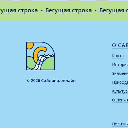
ая строка
Бегущая строка
Бегущая стр
О СА
Карта
Истори
Знамен
© 2026 Саблино.онлайн
Природ
Культу
О Ленин
Политик