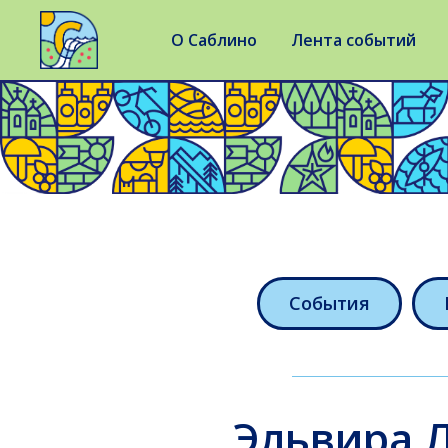
О Саблино
Лента событий
События
Эльвира Л