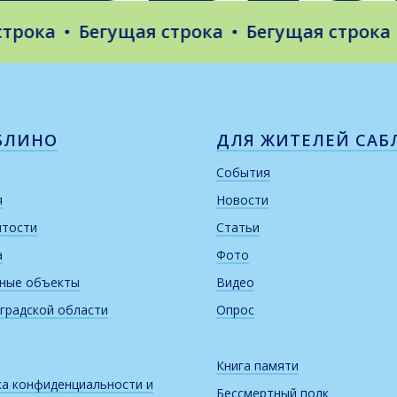
ока
Бегущая строка
Бегущая строка
Б
БЛИНО
ДЛЯ ЖИТЕЛЕЙ САБ
События
я
Новости
итости
Статьи
а
Фото
рные объекты
Видео
градской области
Опрос
Книга памяти
а конфиденциальности и
Бессмертный полк