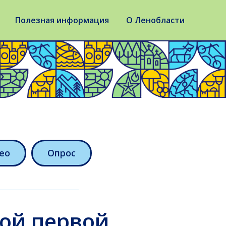
Полезная информация
О Ленобласти
ео
Опрос
кой первой