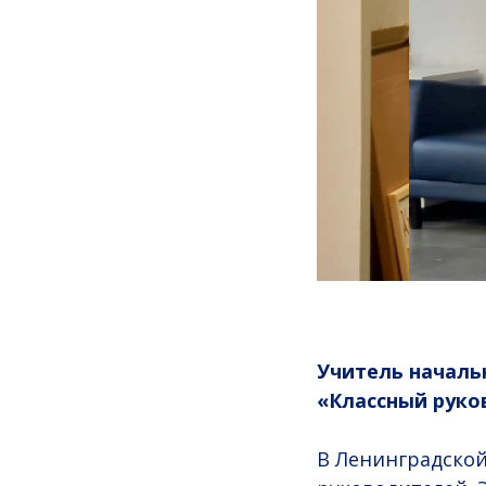
Учитель началь
«Классный руков
В Ленинградской