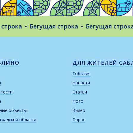
рока
Бегущая строка
Бегущая строка
БЛИНО
ДЛЯ ЖИТЕЛЕЙ САБ
События
я
Новости
итости
Статьи
а
Фото
рные объекты
Видео
градской области
Опрос