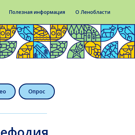
Полезная информация
О Ленобласти
ео
Опрос
Мефодия