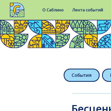
О Саблино
Лента событий
События
Бесцен