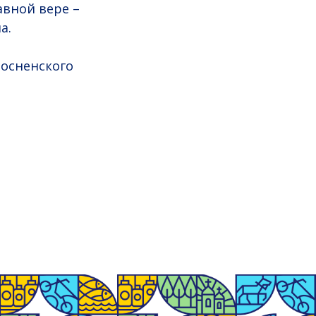
авной вере –
а.
Тосненского