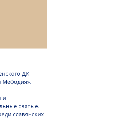
енского ДК
и Мефодия».
 и
льные святые.
реди славянских