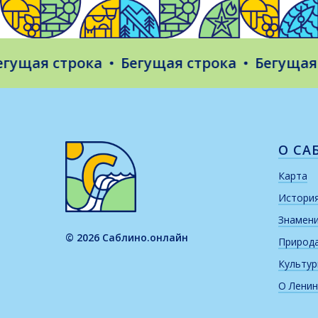
щая строка
Бегущая строка
Бегущая ст
О СА
Карта
Истори
Знамен
© 2026 Саблино.онлайн
Природ
Культу
О Ленин