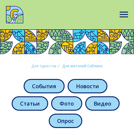
Для туристов
/
Для жителей Саблино
События
Новости
Статьи
Фото
Видео
Опрос