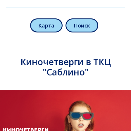
Карта
Поиск
Киночетверги в ТКЦ
"Саблино"