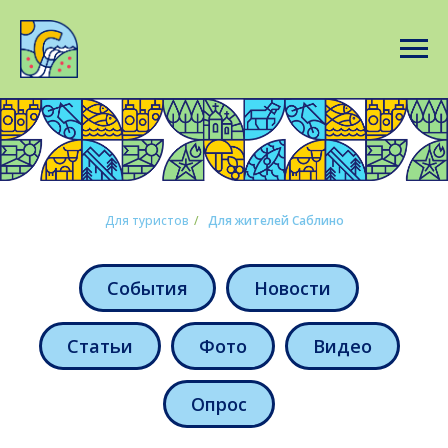
Для туристов
/
Для жителей Саблино
События
Новости
Статьи
Фото
Видео
Опрос