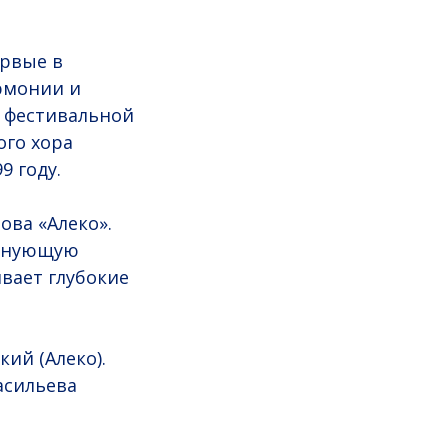
ервые в
рмонии и
а фестивальной
ого хора
9 году.
ва «Алеко».
олнующую
ивает глубокие
ий (Алеко).
асильева