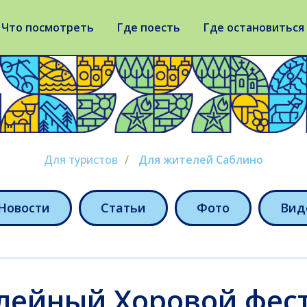
Что посмотреть
Где поесть
Где остановиться
Для туристов
/
Для жителей Саблино
Новости
Статьи
Фото
Вид
лейный Хоровой фес