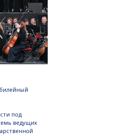
юбилейный
сти под
семь ведущих
дарственной