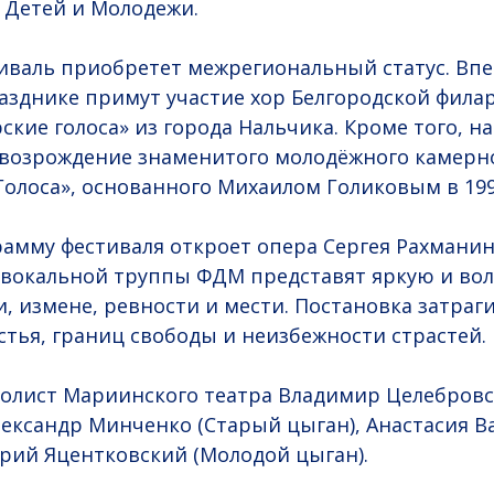
 Детей и Молодежи.
тиваль приобретет межрегиональный статус. Вп
зднике примут участие хор Белгородской фила
ские голоса» из города Нальчика. Кроме того, н
 возрождение знаменитого молодёжного камерн
Голоса», основанного Михаилом Голиковым в 199
мму фестиваля откроет опера Сергея Рахманино
ы вокальной труппы ФДМ представят яркую и в
, измене, ревности и мести. Постановка затраг
стья, границ свободы и неизбежности страстей.
лист Мариинского театра Владимир Целебровск
ександр Минченко (Старый цыган), Анастасия В
орий Яцентковский (Молодой цыган).