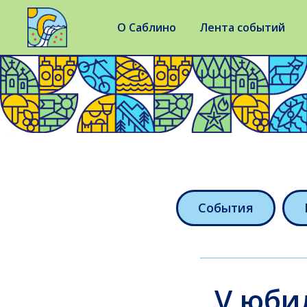
О Саблино
Лента событий
События
V юби