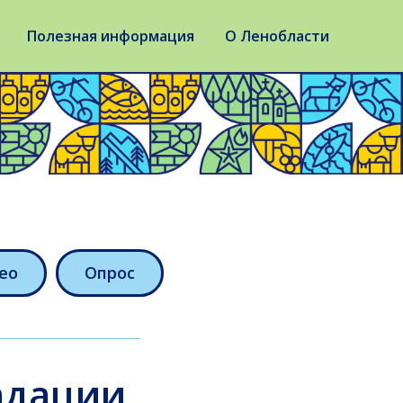
Полезная информация
О Ленобласти
ео
Опрос
адации