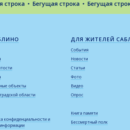
трока
Бегущая строка
Бегущая строка
БЛИНО
ДЛЯ ЖИТЕЛЕЙ САБ
События
я
Новости
итости
Статьи
а
Фото
рные объекты
Видео
градской области
Опрос
Книга памяти
а конфиденциальности и
Бессмертный полк
 информации