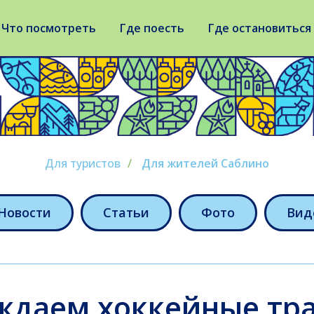
Что посмотреть
Где поесть
Где остановиться
Для туристов
/
Для жителей Саблино
Новости
Статьи
Фото
Вид
ждаем хоккейные тр