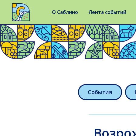
О Саблино
Лента событий
События
Возро