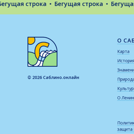
ущая строка
Бегущая строка
Бегущая с
О СА
Карта
Истори
Знамен
© 2026 Саблино.онлайн
Природ
Культу
О Ленин
Политик
защита