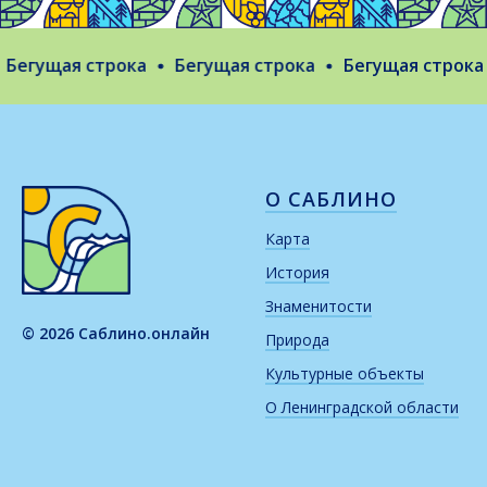
егущая строка
Бегущая строка
Бегущая строка
О САБЛИНО
Карта
История
Знаменитости
© 2026 Саблино.онлайн
Природа
Культурные объекты
О Ленинградской области