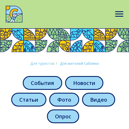
Для туристов
/
Для жителей Саблино
События
Новости
Статьи
Фото
Видео
Опрос