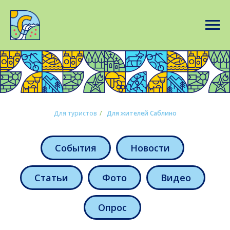
Для туристов
/
Для жителей Саблино
События
Новости
Статьи
Фото
Видео
Опрос