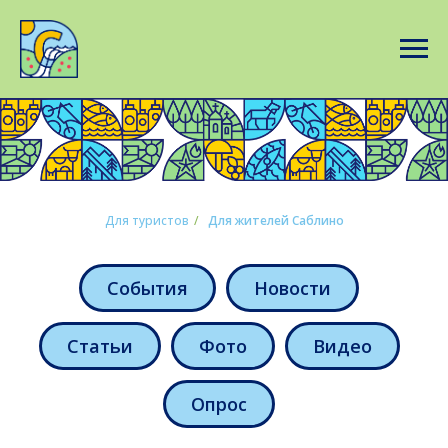
Для туристов
/
Для жителей Саблино
События
Новости
Статьи
Фото
Видео
Опрос