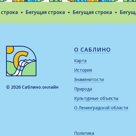
трока
Бегущая строка
Бегущая строка
Бегущая
О САБЛИНО
Карта
История
Знаменитости
© 2026 Саблино.онлайн
Природа
Культурные объекты
О Ленинградской области
Политика