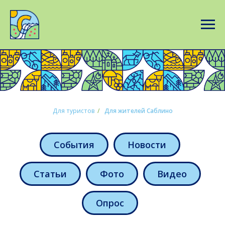
Для туристов
/
Для жителей Саблино
События
Новости
Статьи
Фото
Видео
Опрос