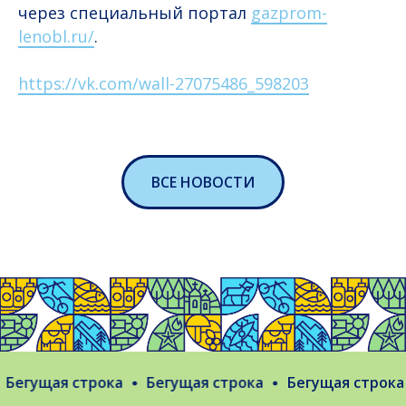
через специальный портал
gazprom-
lenobl.ru/
.
https://vk.com/wall-27075486_598203
ВСЕ НОВОСТИ
егущая строка
Бегущая строка
Бегущая строка