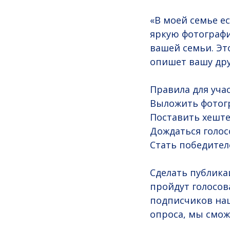
«В моей семье е
яркую фотографи
вашей семьи. Эт
опишет вашу др
Правила для уча
Выложить фотогр
Поставить хешт
Дождаться голо
Стать победите
Сделать публика
пройдут голосов
подписчиков наш
опроса, мы смож