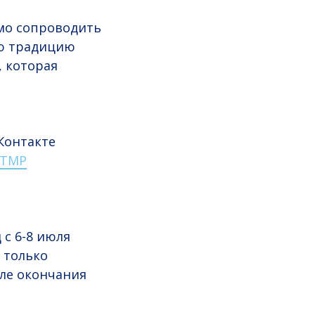
имо сопроводить
ую традицию
, которая
Контакте
аТМР
 с 6-8 июля
 только
сле окончания