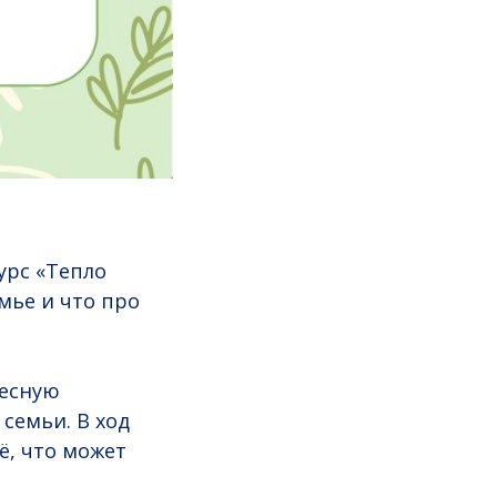
урс «Тепло
емье и что про
ресную
семьи. В ход
ё, что может