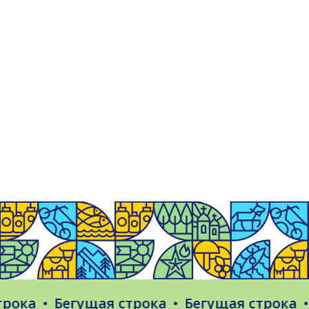
ока
Бегущая строка
Бегущая строка
Б