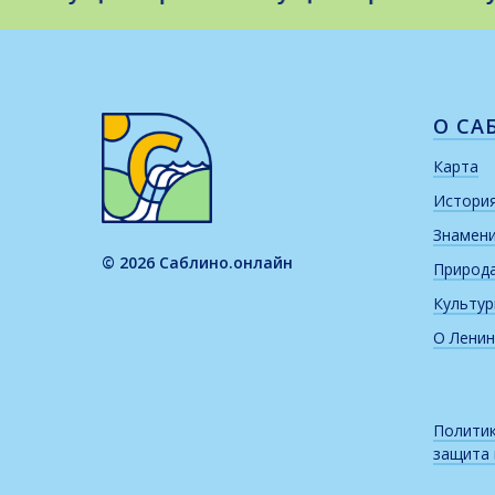
О СА
Карта
Истори
Знамен
© 2026 Саблино.онлайн
Природ
Культу
О Ленин
Политик
защита