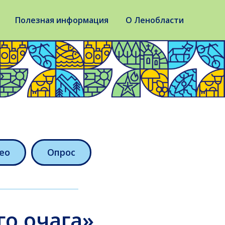
Полезная информация
О Ленобласти
ео
Опрос
о очага»