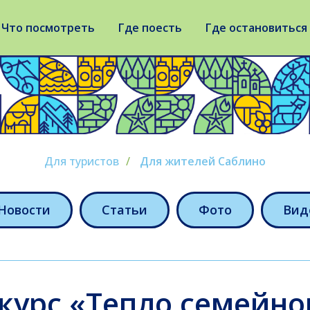
Что посмотреть
Где поесть
Где остановиться
Для туристов
/
Для жителей Саблино
Новости
Статьи
Фото
Вид
курс «Тепло семейног