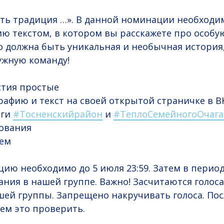
сть традиция …». В данной номинации необход
ю текстом, в котором вы расскажете про особ
о должна быть уникальная и необычная история
ужную команду!
стия простые
афию и текст на своей открытой страничке в В
еги
#Тосненскийрайон
и
#ТеплоСемейногоОчаг
сования
лем
цию необходимо до 5 июля 23:59. Затем в период
ания в нашей группе. Важно! Засчитаются голоса
ей группы. Запрещено накручивать голоса. По
ем это проверить.