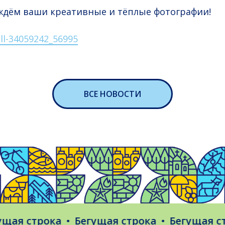
ждём ваши креативные и тёплые фотографии!
ll-34059242_56995
ВСЕ НОВОСТИ
ая строка
Бегущая строка
Бегущая стр