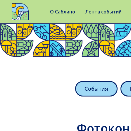
О Саблино
Лента событий
События
Фотокон