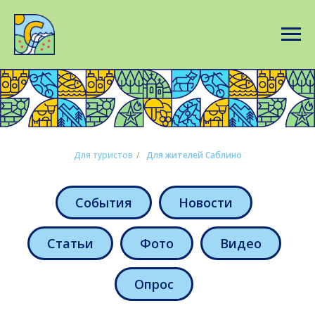
Для туристов
/
Для жителей Саблино
События
Новости
Статьи
Фото
Видео
Опрос