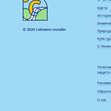
Карта
Истори
Знамен
© 2026 Саблино.онлайн
Природ
Культу
О Ленин
Политик
защита
Реклам
Обратна
О нас