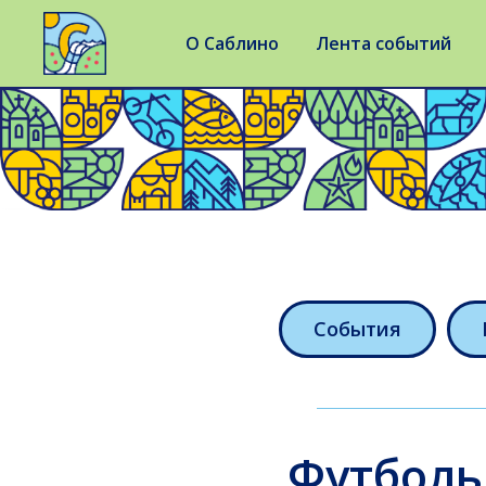
О Саблино
Лента событий
События
Футболь