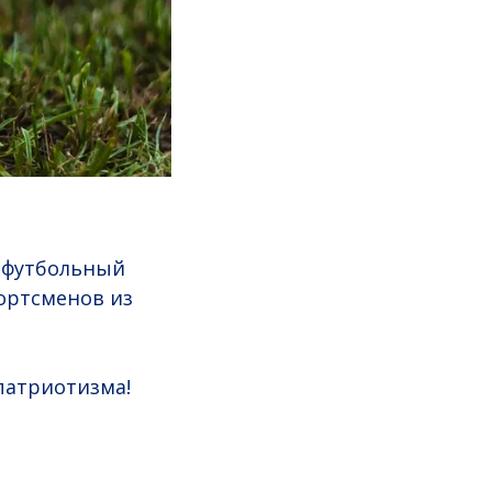
 футбольный
ортсменов из
патриотизма!