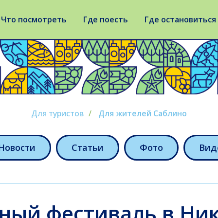
Что посмотреть
Где поесть
Где остановиться
Для туристов
/
Для жителей Саблино
Новости
Статьи
Фото
Вид
ный фестиваль в Ни