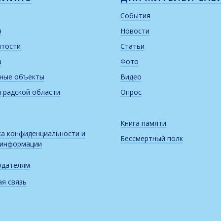
События
я
Новости
итости
Статьи
а
Фото
рные объекты
Видео
градской области
Опрос
Книга памяти
а конфиденциальности и
Бессмертный полк
 информации
одателям
я связь