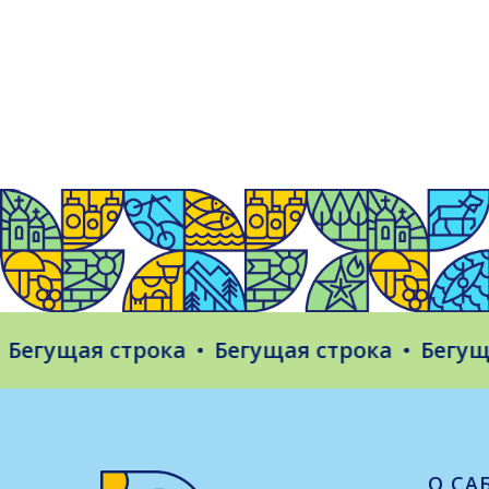
гущая строка
Бегущая строка
Бегущая 
О СА