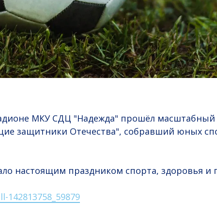
стадионе МКУ СДЦ "Надежда" прошёл масштабный
щие защитники Отечества", собравший юных сп
ло настоящим праздником спорта, здоровья и 
ll-142813758_59879