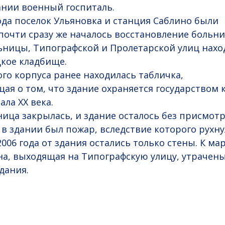
ании военный госпиталь.
года поселок Ульяновка и станция Саблино были
почти сразу же началось восстановление больни
ницы, Типографской и Пролетарской улиц нахо
кое кладбище.
ого корпуса ранее находилась табличка,
ая о том, что здание охраняется государством 
ла ХХ века.
ница закрылась, и здание осталось без присмотр
 в здании был пожар, вследствие которого рухну
06 года от здания остались только стены. К мар
ена, выходящая на Типографскую улицу, утрачен
дания.