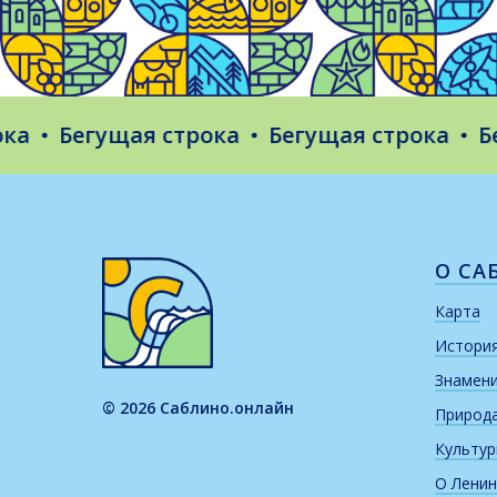
Бегущая строка
Бегущая строка
Бегуща
О СА
Карта
Истори
Знамен
© 2026 Саблино.онлайн
Природ
Культу
О Ленин