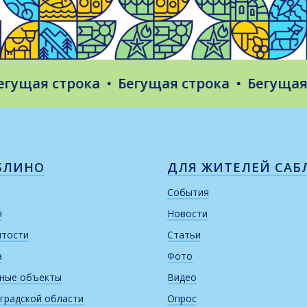
я строка
Бегущая строка
Бегущая стро
БЛИНО
ДЛЯ ЖИТЕЛЕЙ САБ
События
я
Новости
итости
Статьи
а
Фото
рные объекты
Видео
градской области
Опрос