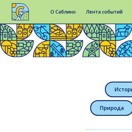
О Саблино
Лента событий
Истор
Природа