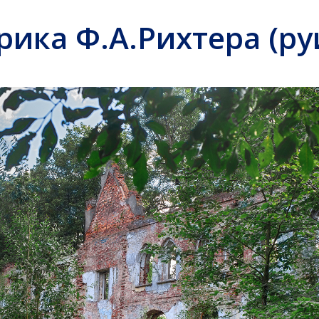
рика Ф.А.Рихтера (ру