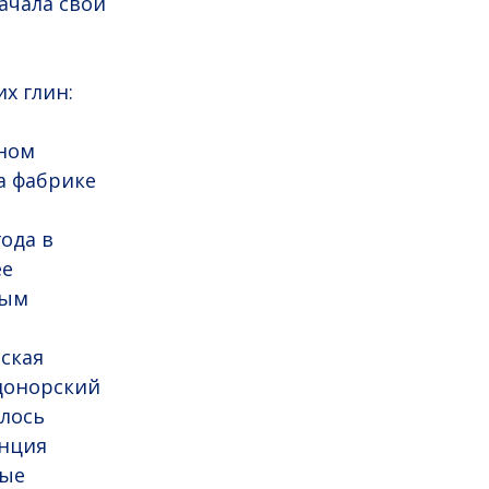
ачала свои
х глин:
ином
а фабрике
года в
ее
вым
ская
 донорский
алось
анция
рые