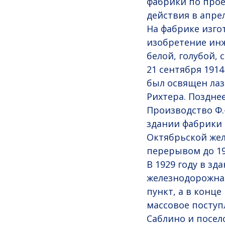
фабрики по прое
действия в апрел
На фабрике изго
изобретение инж
белой, голубой, 
21 сентября 191
был освящен лаз
Рихтера. Позднее
Производство Ф.-
здании фабрики 
Октябрьской жел
перерывом до 19
В 1929 году в з
железнодорожная
пункт, а в конце
массовое поступл
Саблино и посел