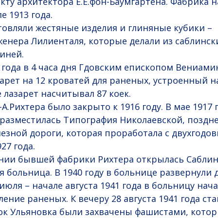
кту архитектора Е.Е.фон-Баумгартена. Фабрика н
е 1913 года.
товляли жестяные изделия и глиняные кубики –
енера Лилиенталя, которые делали из саблински
синей.
4 года в 4 часа дня Гдовским епископом Вениам
арет на 12 кроватей для раненых, устроенный н
 лазарет насчитывал 87 коек.
А.Рихтера было закрыто к 1916 году. В мае 1917 
разместилась Типография Николаевской, поздн
езной дороги, которая проработала с двухгодо
27 года.
дании бывшей фабрики Рихтера открылась Саблин
 больница. В 1940 году в больнице развернули
 июля – начале августа 1941 года в больницу нач
ение раненых. К вечеру 28 августа 1941 года ст
ок Ульяновка были захвачены фашистами, кото