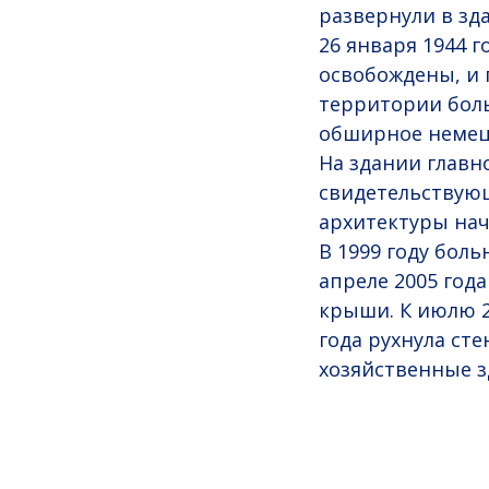
развернули в зд
26 января 1944 
освобождены, и 
территории боль
обширное немец
На здании главн
свидетельствующ
архитектуры нача
В 1999 году боль
апреле 2005 года
крыши. К июлю 20
года рухнула ст
хозяйственные з