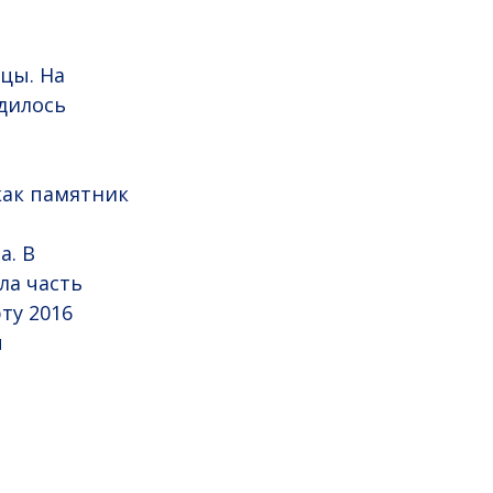
цы. На
дилось
как памятник
а. В
ла часть
ту 2016
ы