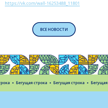
https://vk.com/wall-16253488_11801
ВСЕ НОВОСТИ
ока
Бегущая строка
Бегущая строка
Бегущая с