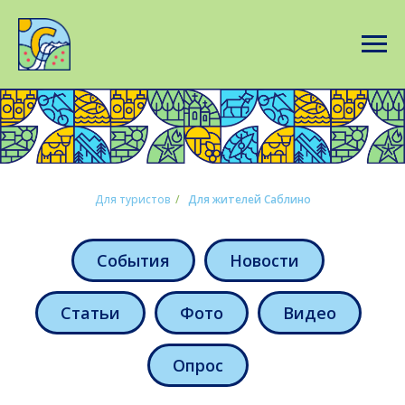
Для туристов
/
Для жителей Саблино
События
Новости
Статьи
Фото
Видео
Опрос