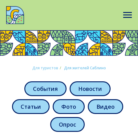
Для туристов
/
Для жителей Саблино
События
Новости
Статьи
Фото
Видео
Опрос