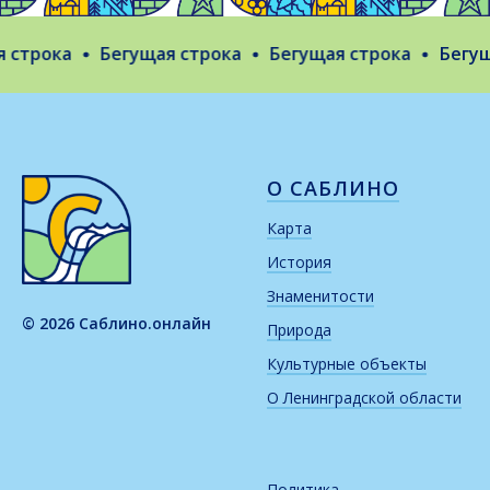
строка
Бегущая строка
Бегущая строка
Бегуща
О САБЛИНО
Карта
История
Знаменитости
© 2026 Саблино.онлайн
Природа
Культурные объекты
О Ленинградской области
Политика