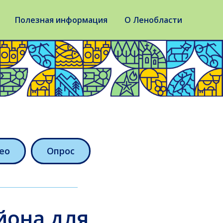
Полезная информация
О Ленобласти
ео
Опрос
йона для