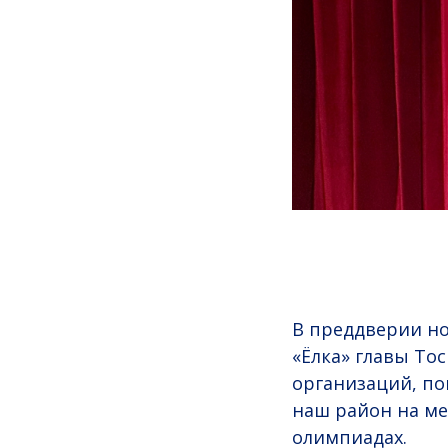
В преддверии но
«Ёлка» главы То
организаций, по
наш район на ме
олимпиадах.