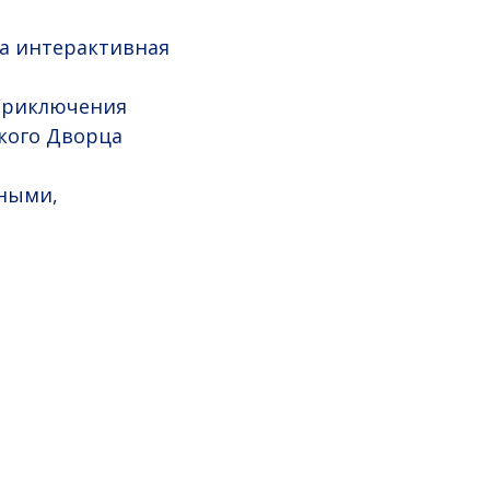
на интерактивная
«Приключения
ского Дворца
вными,