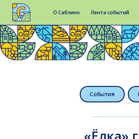
О Саблино
Лента событий
События
«Ёлка» 