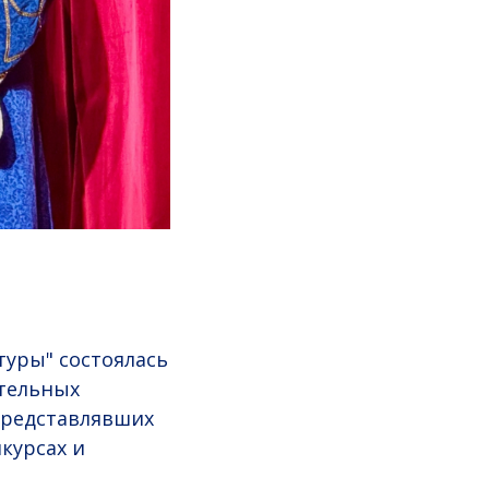
туры" состоялась
ательных
представлявших
курсах и