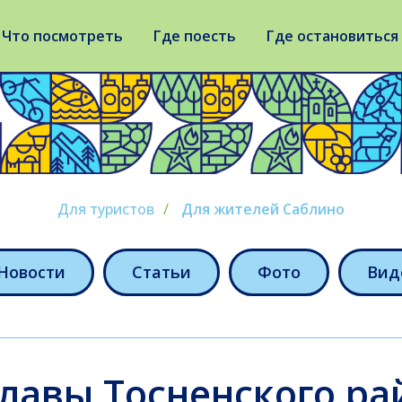
Что посмотреть
Где поесть
Где остановиться
Для туристов
/
Для жителей Саблино
Новости
Статьи
Фото
Вид
главы Тосненского ра