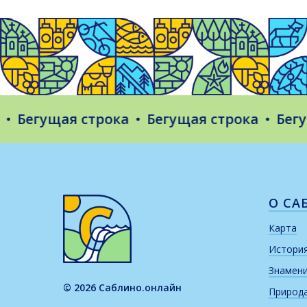
егущая строка
Бегущая строка
Бегущая
О СА
Карта
Истори
Знамен
© 2026 Саблино.онлайн
Природ