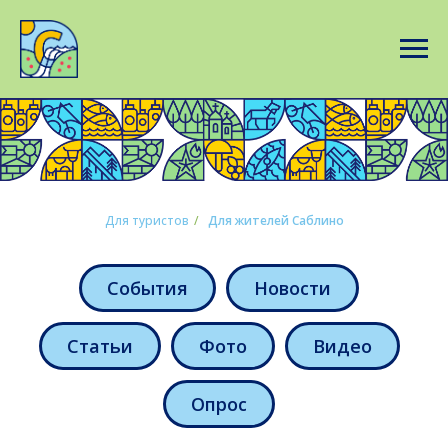
Для туристов
/
Для жителей Саблино
События
Новости
Статьи
Фото
Видео
Опрос