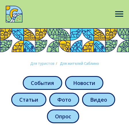
Для туристов
/
Для жителей Саблино
События
Новости
Статьи
Фото
Видео
Опрос