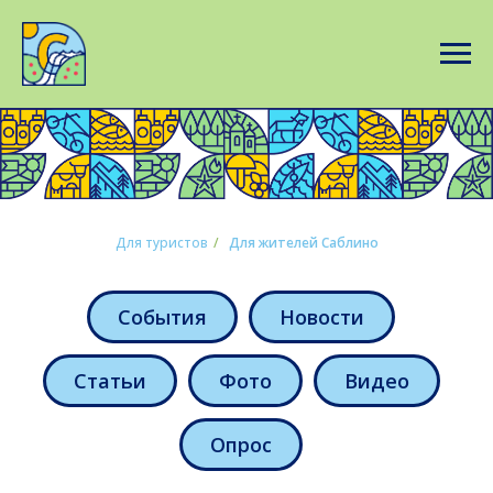
Для туристов
/
Для жителей Саблино
События
Новости
Статьи
Фото
Видео
Опрос