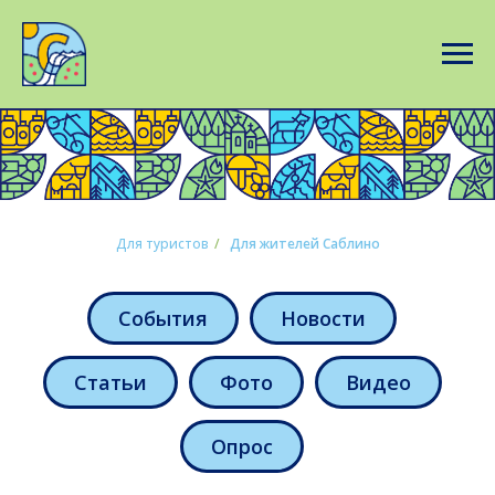
Для туристов
/
Для жителей Саблино
События
Новости
Статьи
Фото
Видео
Опрос